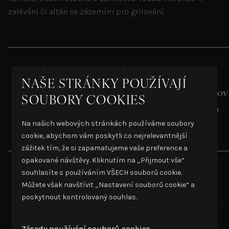
zalévání či altán se zázemím pro grilování.
NAŠE STRÁNKY POUŽÍVAJÍ
Prostorný
Společná
Bezbariérov
SOUBORY COOKIES
sklep
zahrada
přístup
Na našich webových stránkách používáme soubory
cookie, abychom vám poskytli co nejrelevantnější
zážitek tím, že si zapamatujeme vaše preference a
opakované návštěvy. Kliknutím na „Přijmout vše“
souhlasíte s používáním VŠECH souborů cookie.
Můžete však navštívit „Nastavení souborů cookie“ a
poskytnout kontrolovaný souhlas.
Zásady používání souborů cookies