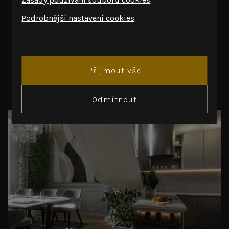
PROHLÉDNĚTE SI
Podrobnější nastavení cookies
PROSTORY
zámku
Přijmout vše
Odmítnout