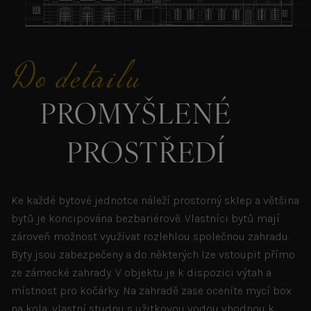
Do detailu
PROMYŠLENÉ
PROSTŘEDÍ
Ke každé bytové jednotce náleží prostorný sklep a většina
bytů je koncipována bezbariérově. Vlastníci bytů mají
zároveň možnost využívat rozlehlou společnou zahradu.
Byty jsou zabezpečeny a do některých lze vstoupit přímo
ze zámecké zahrady. V objektu je k dispozici výtah a
místnost pro kočárky. Na zahradě zase oceníte mycí box
na kola, vlastní studnu s užitkovou vodou vhodnou k