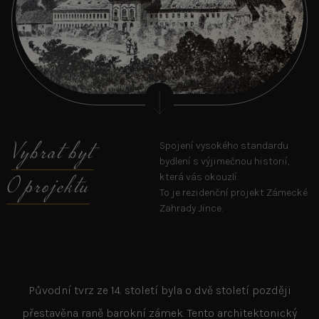
Vybrat byt
Spojení vysokého standardu
bydlení s výjimečnou historií,
O projektu
která vás okouzlí.
To je rezidenční projekt Zámecké
Zahrady Jince.
Původní tvrz ze 14. století byla o dvě století později
přestavěna raně barokní zámek. Tento architektonický